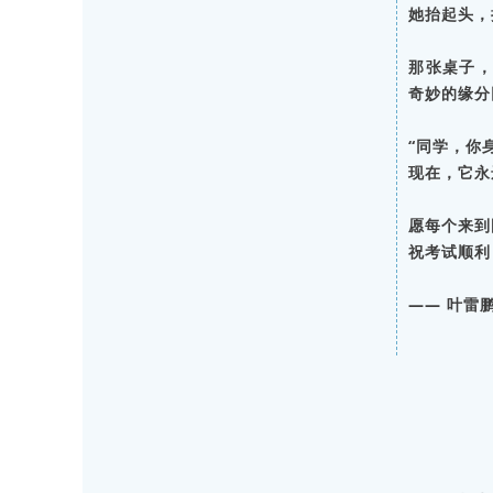
她抬起头，
那张桌子
奇妙的缘分
“同学，你
现在，它永
愿每个来到
祝考试顺利
—— 叶雷鹏