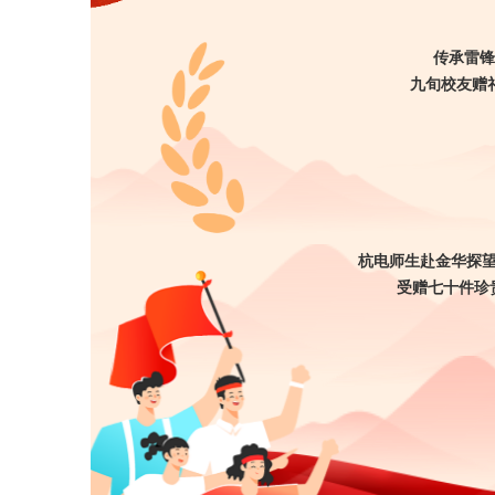
传承雷锋
九旬校友赠
杭电师生赴金华探
受赠七十件珍