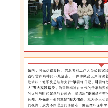
馆内，时光仿佛凝固。志愿者和工作人员如数家
践行雷锋精神的不凡足迹。一件件藏品无声诉说着
勤耕耘：他系统总结并力行
“读
雷锋日记
、讲
雷锋
人
”
五大实践路径
，为雷锋精神在当代的传承与深
的火种与时代议题巧妙融合，凝练出
“爱国
是不变
良知
、环保
是不变的主题
”
四大信条
。尤为令人动
的视野，成为环保理念的传播者，更在做环保中学