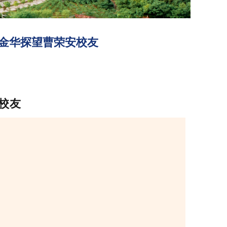
金华探望曹荣安校友
校友