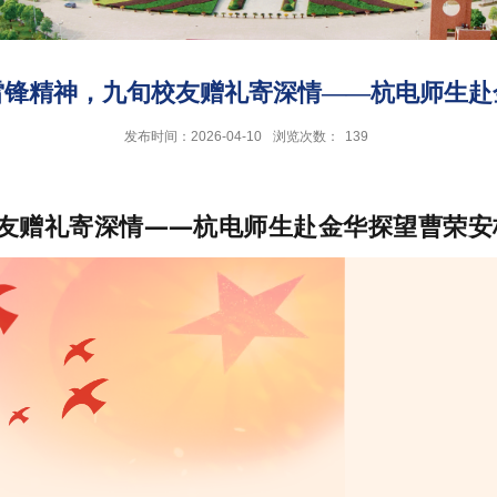
雷锋精神，九旬校友赠礼寄深情——杭电师生赴
发布时间：2026-04-10
浏览次数：
139
友赠礼寄深情
——
杭电师生赴金华探望曹荣安