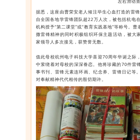
左右滑动
据悉，这座由曹荣安老人倾注毕生心血打造的雷锋
自全国各地学雷锋团队超22万人次，被包括杭电
机构授予“第二课堂”或“教育实践基地”等称号。
撒雷锋精神的同时积极组织环保主题活动，被大家
家领导人多次接见，获赞誉无数。
值此母校杭州电子科技大学喜迎70周年华诞之际
中萦绕着对母校的深深眷恋。他将珍藏的70件雷
事书刊、雷锋元素连环画、纪念券、雷锋日记等
对奉献精神代代相传的殷切期许。