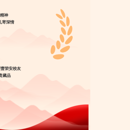
精神
礼寄深情
望曹荣安校友
贵藏品