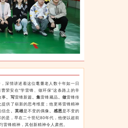
珍，深情讲述着这位耄耋老人数十年如一日
曹荣安在“学雷锋、做环保”这条路上的辛
故事
、写
雷锋新篇
、集
雷锋藏品
、做
雷锋传
化提供了崭新的思考维度；他更将雷锋精神
的信念
、英雄
是不变的偶像
、感恩
是不变的
容的是，早在二十世纪80年代，他便以超前
习雷锋精神，其创新精神令人肃然。