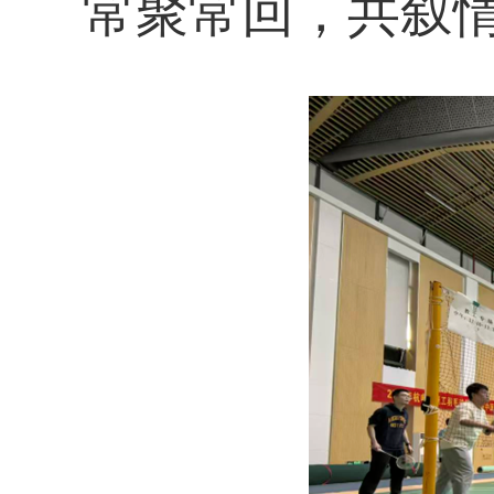
常聚常回，共叙