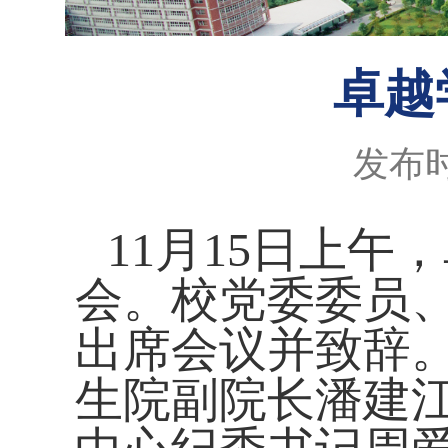
卓越
发布时
11
月
15
日上午，
会。校党委委员
出席会议并致辞
生院副院长潘建