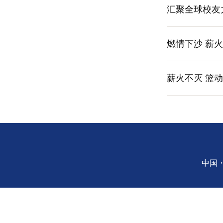
汇聚全球校友
长联席会
燃情下沙 薪火
薪火不灭 篮动
中国・